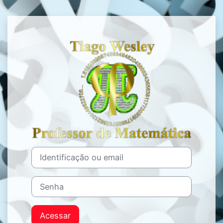
Ir para o conteúdo principal
Acesso a Simu
Identificação ou email
Senha
Acessar